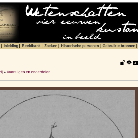
|
Inleiding
|
Beeldbank
|
Zoeken
|
Historische personen
|
Gebruikte bronnen
|
ij
»
Vaartuigen en onderdelen