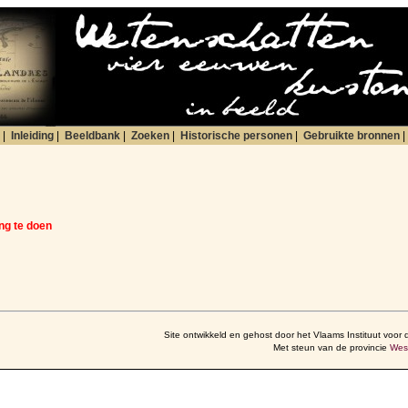
|
Inleiding
|
Beeldbank
|
Zoeken
|
Historische personen
|
Gebruikte bronnen
|
ng te doen
Site ontwikkeld en gehost door het Vlaams Instituut voor 
Met steun van de provincie
Wes