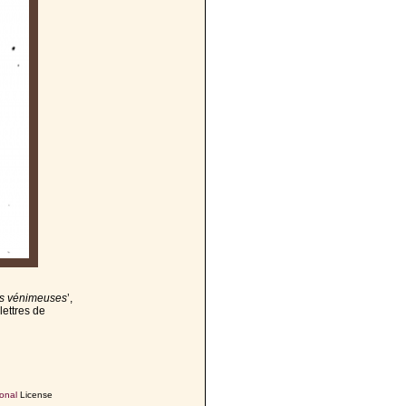
es vénimeuses
’,
lettres de
onal
License