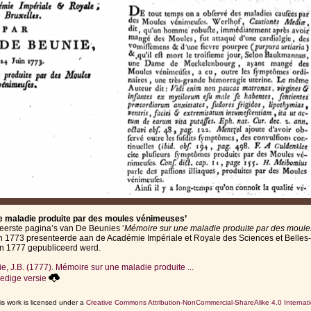
e maladie produite par des moules vénimeuses’
eerste pagina’s van De Beunies ‘
Mémoire sur une maladie produite par des moul
in 1773 presenteerde aan de Académie Impériale et Royale des Sciences et Belles-
in 1777 gepubliceerd werd.
e, J.B. (1777). Mémoire sur une maladie produite ...
edige versie
is work is licensed under a
Creative Commons Attribution-NonCommercial-ShareAlike 4.0 Internati