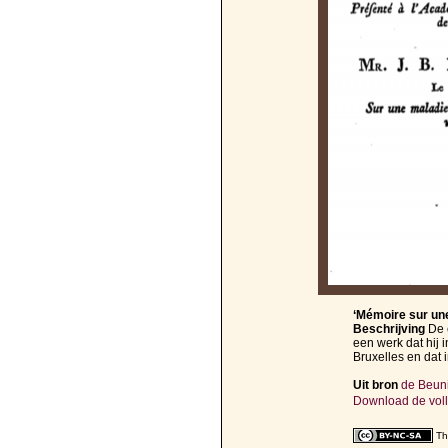
‘Mémoire sur un
Beschrijving
De 
een werk dat hij 
Bruxelles en dat 
Uit bron
de Beuni
Download de voll
Th