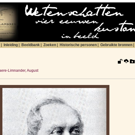
|
Inleiding
|
Beeldbank
|
Zoeken
|
Historische personen
|
Gebruikte bronnen
|
aere-Limnander, August