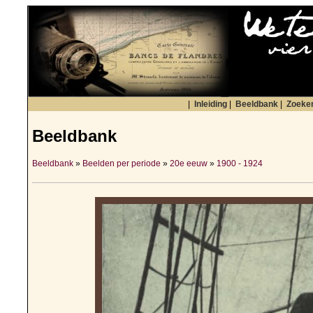
|
Inleiding
|
Beeldbank
|
Zoeke
Beeldbank
Beeldbank
»
Beelden per periode
»
20e eeuw
»
1900 - 1924