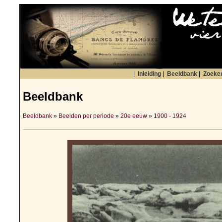
|
Inleiding
|
Beeldbank
|
Zoeke
Beeldbank
Beeldbank
»
Beelden per periode
»
20e eeuw
»
1900 - 1924