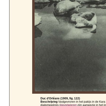
Duc d'Orléans (1909, fig. 122)
Beschrijving
Vastgevroren in het pakijs in de Kar
diatomeeënijs (
kiezelwieren
zijn aanwezig in het ij