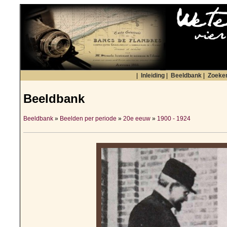
|
Inleiding
|
Beeldbank
|
Zoeke
Beeldbank
Beeldbank
»
Beelden per periode
»
20e eeuw
»
1900 - 1924