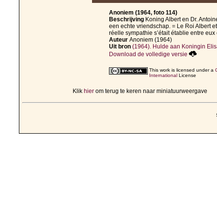
Anoniem (1964, foto 114)
Beschrijving
Koning Albert en Dr. Antoi
een echte vriendschap. = Le Roi Albert e
réelle sympathie s’était établie entre e
Auteur
Anoniem (1964)
Uit bron
(1964). Hulde aan Koningin Elis
Download de volledige versie
This work is licensed under a
International
License
Klik
hier
om terug te keren naar miniatuurweergave