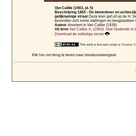
Van Caillie (1983, pl. 5)
Beschrijving
1865 : De binnenkoer en achterzi
gelijknamige straat
Deze koer gaf uit op de H. Se
bevonden zich ruime stallingen en bergplaatsen 
Auteur
Anoniem in Van Caillie (1938)
Uit bron
Van Caillie, A. (1983). Oud Oostende in b
Download de volledige versie
This work is licensed under a
Creative C
Klik
hier
om terug te keren naar miniatuurweergave