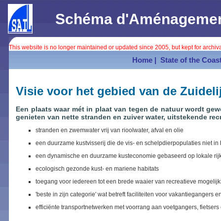
Schéma d'Aménagement 
This website is no longer maintained or updated since 2005, but kept for archi
Home |
State of the Coast
Visie voor het gebied van de Zuidel
Een plaats waar mét in plaat van tegen de natuur wordt gewe
genieten van nette stranden en zuiver water, uitstekende 
stranden en zwemwater vrij van rioolwater, afval en olie
een duurzame kustvisserij die de vis- en schelpdierpopulaties niet in
een dynamische en duurzame kusteconomie gebaseerd op lokale r
ecologisch gezonde kust- en mariene habitats
toegang voor iedereen tot een brede waaier van recreatieve mogeli
'beste in zijn categorie' wat betreft faciliteiten voor vakantiegangers e
efficiënte transportnetwerken met voorrang aan voetgangers, fietser