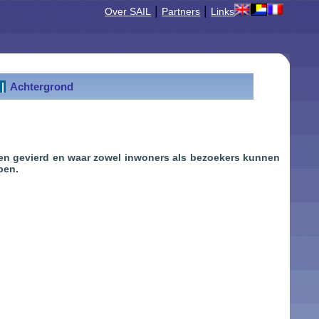
|
|
Over SAIL
Partners
Links
|
Achtergrond
kt en gevierd en waar zowel inwoners als bezoekers kunnen
pen.