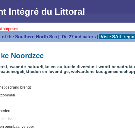
Intégré du Littoral
val purposes
 of the Southern North Sea |
De 27 indicators |
Visie SAIL regio 
ijke Noordzee
rkt, waar de natuurlijke en culturele diversiteit wordt benadru
recreatiemogelijkheden en levendige, welvardene kustgemeenschap
 het gedrang brengt
ijkdommen
jkheden
n toeristen
s en openbaar vervoer