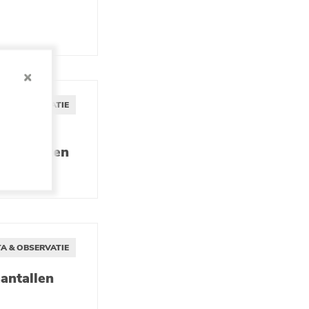
A & OBSERVATIE
eerkrachten
A & OBSERVATIE
antallen