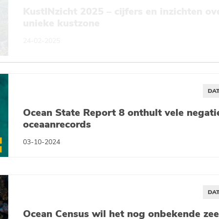
KustINzicht 2025 – cijfers en inzichten ov
unieke kustzone
24-02-2025
DAT
Ocean State Report 8 onthult vele negati
oceaanrecords
03-10-2024
DAT
Ocean Census wil het nog onbekende zee