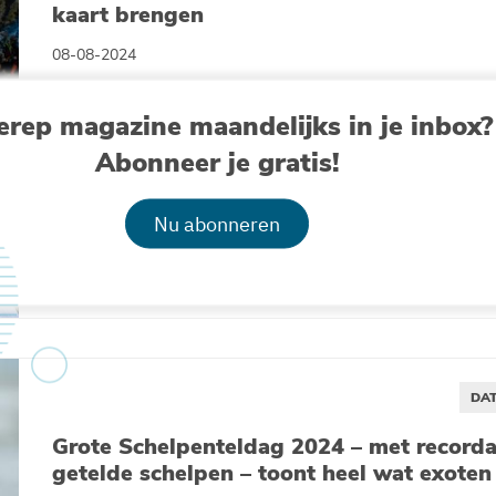
kaart brengen
08-08-2024
erep magazine maandelijks in je inbox?
Abonneer je gratis!
DAT
Nu abonneren
Ahoy Plastic Pirates! – Oproep aan alle l
07-08-2024
DAT
Grote Schelpenteldag 2024 – met recorda
getelde schelpen – toont heel wat exoten