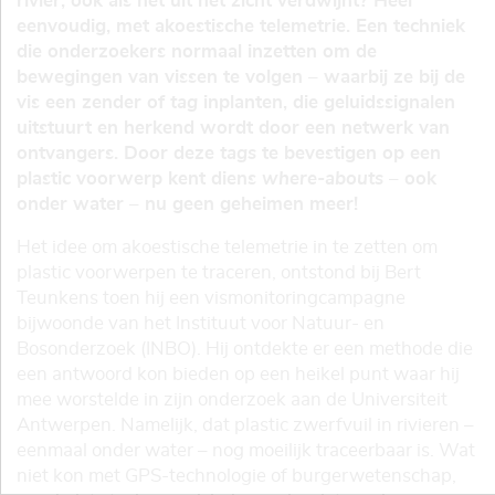
rivier, ook als het uit het zicht verdwijnt? Heel
eenvoudig, met akoestische telemetrie. Een techniek
die onderzoekers normaal inzetten om de
bewegingen van vissen te volgen – waarbij ze bij de
vis een zender of
tag
inplanten, die geluidssignalen
uitstuurt en herkend wordt door een netwerk van
ontvangers. Door deze
tags
te bevestigen op een
plastic voorwerp kent diens
where-abouts
– ook
onder water – nu geen geheimen meer!
Het idee om akoestische telemetrie in te zetten om
plastic voorwerpen te traceren, ontstond bij Bert
Teunkens toen hij een vismonitoringcampagne
bijwoonde van het Instituut voor Natuur- en
Bosonderzoek (INBO). Hij ontdekte er een methode die
een antwoord kon bieden op een heikel punt waar hij
mee worstelde in zijn onderzoek aan de Universiteit
Antwerpen. Namelijk, dat plastic zwerfvuil in rivieren –
eenmaal onder water – nog moeilijk traceerbaar is. Wat
niet kon met GPS-technologie of burgerwetenschap,