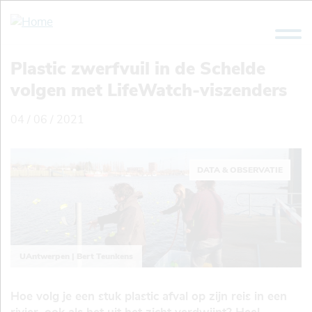
Overslaan
en
naar
de
Plastic zwerfvuil in de Schelde
inhoud
volgen met LifeWatch-viszenders
gaan
04 / 06 / 2021
DATA & OBSERVATIE
UAntwerpen | Bert Teunkens
Hoe volg je een stuk plastic afval op zijn reis in een