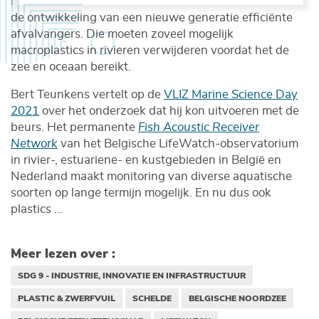
richt zich daarbij vooral op de hiaten in de kennis voor
de ontwikkeling van een nieuwe generatie efficiënte
afvalvangers. Die moeten zoveel mogelijk
macroplastics in rivieren verwijderen voordat het de
zee en oceaan bereikt.
Bert Teunkens vertelt op de
VLIZ Marine Science Day
2021
over het onderzoek dat hij kon uitvoeren met de
beurs. Het permanente
Fish Acoustic Receiver
Network
van het Belgische LifeWatch-observatorium
in rivier-, estuariene- en kustgebieden in België en
Nederland maakt monitoring van diverse aquatische
soorten op lange termijn mogelijk. En nu dus ook
plastics …
Meer lezen over :
SDG 9 - INDUSTRIE, INNOVATIE EN INFRASTRUCTUUR
PLASTIC & ZWERFVUIL
SCHELDE
BELGISCHE NOORDZEE