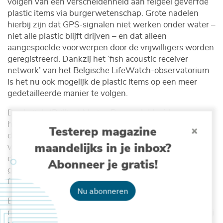
volgen van een verscheidenheid aan felgeel geverfde
plastic items via burgerwetenschap. Grote nadelen
hierbij zijn dat GPS-signalen niet werken onder water –
niet alle plastic blijft drijven – en dat alleen
aangespoelde voorwerpen door de vrijwilligers worden
geregistreerd. Dankzij het ‘fish acoustic receiver
network’ van het Belgische LifeWatch-observatorium
is het nu ook mogelijk de plastic items op een meer
gedetailleerde manier te volgen.
Dankzij de ‘Brilliant Marine Research Idea’-beurs van
het Vlaams Instituut voor de Zee (VLIZ), gesponsord
Testerep magazine
door het bedrijf DEME, kon hij een 30-tal plastic
maandelijks in je inbox?
voorwerpen voorzien van een akoestische
tag
en ze in
de Schelde nabij Gent de ‘vrijheid’ te geven. Om ze
Abonneer je gratis!
gemakkelijk herkenbaar te maken, verfde hij ze
feloranje.
Nu abonneren
Bert Teunkens begon in 2018 om de
macroplasticvervuiling in de Schelde te bestuderen. Hij