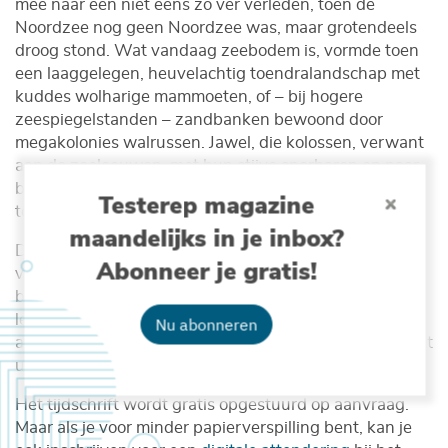
mee naar een niet eens zo ver verleden, toen de
Noordzee nog geen Noordzee was, maar grotendeels
droog stond. Wat vandaag zeebodem is, vormde toen
een laaggelegen, heuvelachtig toendralandschap met
kuddes wolharige mammoeten, of – bij hogere
zeespiegelstanden – zandbanken bewoond door
megakolonies walrussen. Jawel, die kolossen, verwant
aan de zeeleeuwen, met hun stijve snorharen en naar
beneden wijzende ivoren stoottanden. Fascinerend
Testerep magazine
toch?!
maandelijks in je inbox?
De Grote Rede is het informatieblad over kust en zee
Abonneer je gratis!
voor de regio Vlaanderen en omstreken. Met drie grote
bijdragen en negen vaste rubrieken biedt het zijn
lezers een gevarieerde, maar objectieve kijk op de
Nu abonneren
actuele kennis over de kust, zee en oceaan en geeft het
uitleg bij het gevoerde onderzoek en beleid.
Het tijdschrift wordt gratis opgestuurd op aanvraag.
Maar als je voor minder papierverspilling bent, kan je