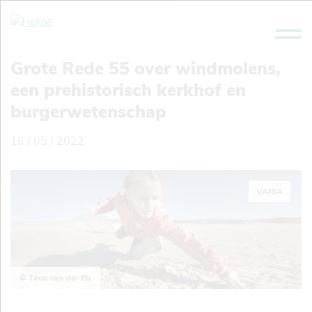
Overslaan
en
naar
de
Grote Rede 55 over windmolens,
inhoud
een prehistorisch kerkhof en
gaan
burgerwetenschap
16 / 05 / 2022
VARIA
© Taco van der Eb