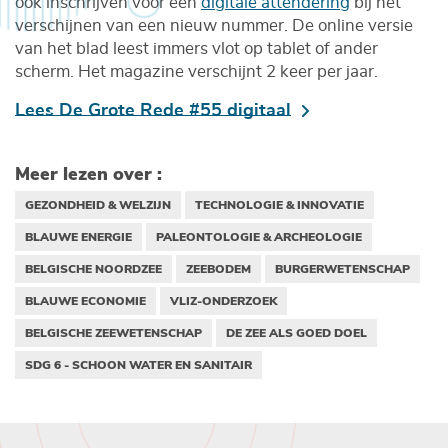
ook inschrijven voor een
digitale attendering
bij het
verschijnen van een nieuw nummer. De online versie
van het blad leest immers vlot op tablet of ander
scherm. Het magazine verschijnt 2 keer per jaar.
Lees De Grote Rede #55 digitaal
Meer lezen over :
GEZONDHEID & WELZIJN
TECHNOLOGIE & INNOVATIE
BLAUWE ENERGIE
PALEONTOLOGIE & ARCHEOLOGIE
BELGISCHE NOORDZEE
ZEEBODEM
BURGERWETENSCHAP
BLAUWE ECONOMIE
VLIZ-ONDERZOEK
BELGISCHE ZEEWETENSCHAP
DE ZEE ALS GOED DOEL
SDG 6 - SCHOON WATER EN SANITAIR