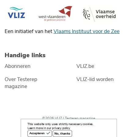
Een initiatief van het
Vlaams Instituut voor de Zee
Handige links
Abonneren
VLIZ.be
Over Testerep
VLIZ-lid worden
magazine
©2026 VLIZ | Testerep magazine
This website only uses strictly necessary cookies.
Learn more in our privacy policy
No, thanks
Accepteren