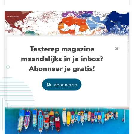
Testerep magazine
maandelijks in je inbox?
Abonneer je gratis!
BELEID
Globaal model traceert de oorsprong van
zwerfvuil op stranden
Nu abonneren
31-05-2021