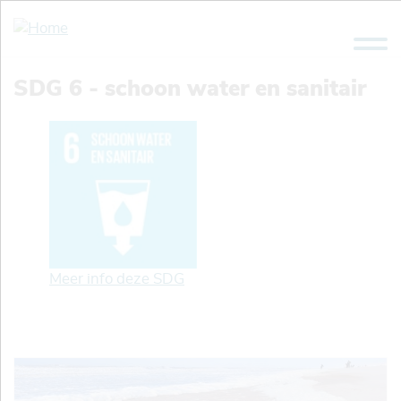
Overslaan
en
naar
de
SDG 6 - schoon water en sanitair
inhoud
gaan
Meer info deze SDG