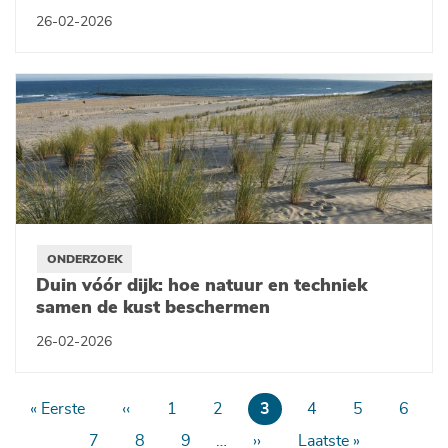
26-02-2026
ONDERZOEK
Duin vóór dijk: hoe natuur en techniek
samen de kust beschermen
26-02-2026
Paginering
Eerste
« Eerste
Vorige
‹‹
Page
1
Page
2
Huidige
3
Page
4
Page
5
Page
6
pagina
pagina
pagina
Page
7
Page
8
Page
9
…
Volgende
››
Laatste
Laatste »