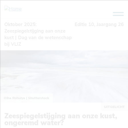
Overslaan
en
naar
de
Oktober 2025:
Editie
10
, Jaargang
26
inhoud
Zeespiegelstijging aan onze
gaan
kust | Dag van de wetenschap
bij VLIZ
Olha Rohulya | Shutterstock
UITGELICHT
Zeespiegelstijging aan onze kust,
ongeremd water?