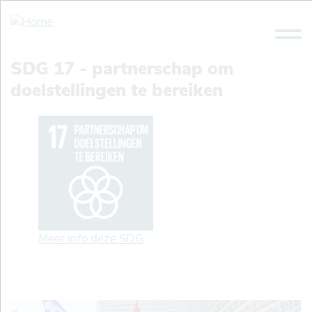
Overslaan
en
naar
de
SDG 17 - partnerschap om
inhoud
doelstellingen te bereiken
gaan
Meer info deze SDG