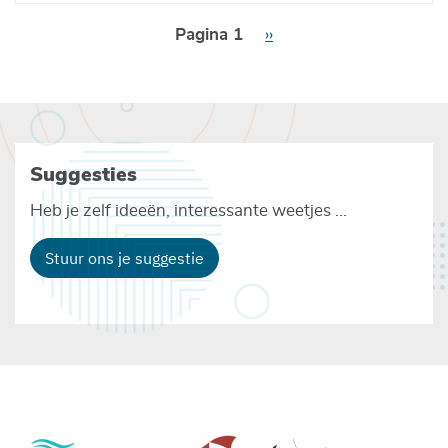
Paginering
Pagina 1
Volgende
››
pagina
Suggesties
Heb je zelf ideeën, interessante weetjes ...
Stuur ons je suggestie