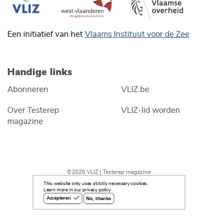
Een initiatief van het
Vlaams Instituut voor de Zee
Handige links
Abonneren
VLIZ.be
Over Testerep
VLIZ-lid worden
magazine
©2026 VLIZ | Testerep magazine
This website only uses strictly necessary cookies.
Learn more in our privacy policy
No, thanks
Accepteren