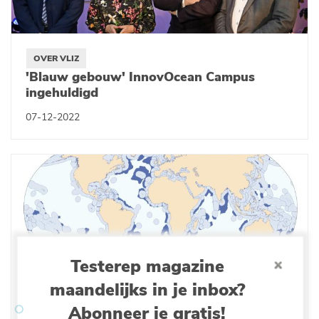
OVER VLIZ
'Blauw gebouw' InnovOcean Campus
ingehuldigd
07-12-2022
Testerep magazine
maandelijks in je inbox?
DATA & OBSERVATIE
Marine Regions breidt uit met uitgebreide
Abonneer je gratis!