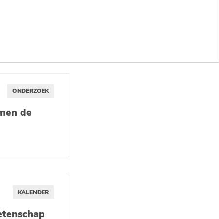
ONDERZOEK
amen de
KALENDER
etenschap