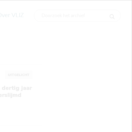
Over VLIZ
UITGELICHT
dertig jaar
erslijmd