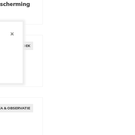
escherming
ONDERZOEK
ontdekt
A & OBSERVATIE