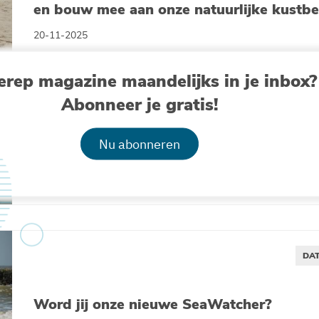
en bouw mee aan onze natuurlijke kustb
20-11-2025
erep magazine maandelijks in je inbox?
Abonneer je gratis!
Verdwenen barrière-eilandensysteem her
Nu abonneren
voor Belgische kust
05-11-2025
DAT
Word jij onze nieuwe SeaWatcher?