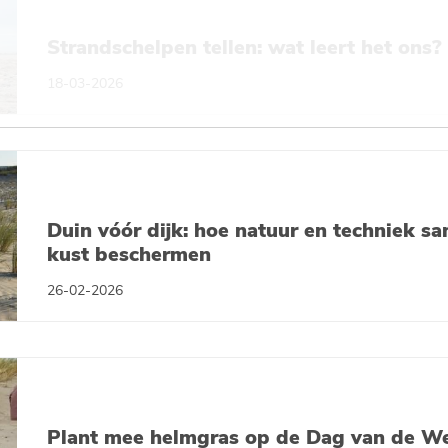
Strandschelpen tellen: wat leert het ons?
18-03-2026
Duin vóór dijk: hoe natuur en techniek s
kust beschermen
26-02-2026
Plant mee helmgras op de Dag van de W