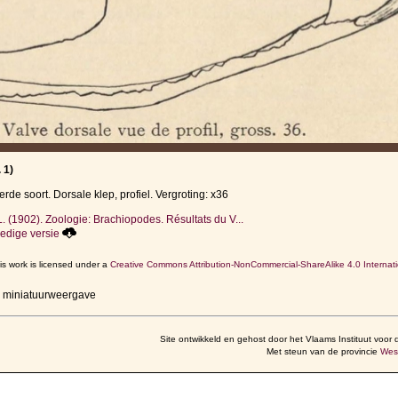
 1)
rde soort. Dorsale klep, profiel. Vergroting: x36
L. (1902). Zoologie: Brachiopodes. Résultats du V...
edige versie
is work is licensed under a
Creative Commons Attribution-NonCommercial-ShareAlike 4.0 Internati
r miniatuurweergave
Site ontwikkeld en gehost door het Vlaams Instituut voor 
Met steun van de provincie
Wes