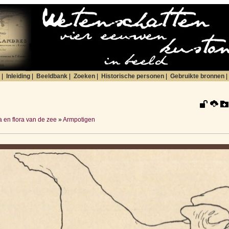
|
Inleiding
|
Beeldbank
|
Zoeken
|
Historische personen
|
Gebruikte bronnen
|
 en flora van de zee
»
Armpotigen