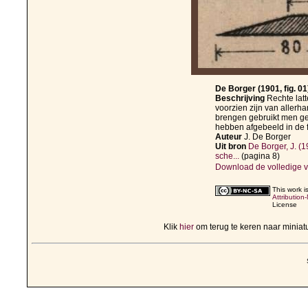
De Borger (1901, fig. 01
Beschrijving
Rechte latt
voorzien zijn van allerha
brengen gebruikt men g
hebben afgebeeld in de f
Auteur
J. De Borger
Uit bron
De Borger, J. (1
sche...
(pagina 8)
Download de volledige v
This work i
Attribution
License
Klik
hier
om terug te keren naar minia