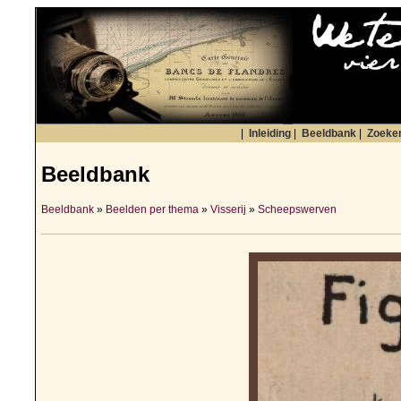
|
Inleiding
|
Beeldbank
|
Zoeke
Beeldbank
Beeldbank
»
Beelden per thema
»
Visserij
»
Scheepswerven