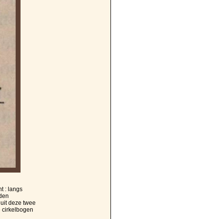
t : langs
 den
n uit deze twee
e cirkelbogen