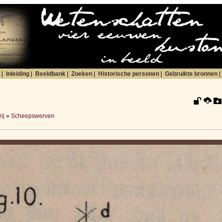
|
Inleiding
|
Beeldbank
|
Zoeken
|
Historische personen
|
Gebruikte bronnen
|
ij
»
Scheepswerven