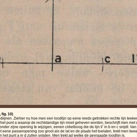
fig. 10)
dlijnen. Ziehier nu hoe men een loodlijn op eene reeds getrokken rechte lijn teeken
het punt a waarop de rechtstandige lijn moet geheven worden, beschrijft men met
onder zijne opening te wijzigen, eenen cirkelboog die de lijn ll’ in b en c snijdt. Va
t eene passeropening zoo groot als de lat en de plaats het toelaten, trekt men twe
 het punt a in d zullen snijden. Men trekt ad welke de gevraagde loodlijn is.