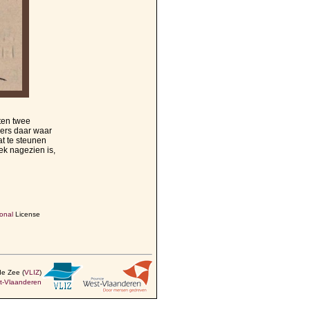
nten twee
kers daar waar
t te steunen
rek nagezien is,
onal
License
de Zee (
VLIZ
)
t-Vlaanderen