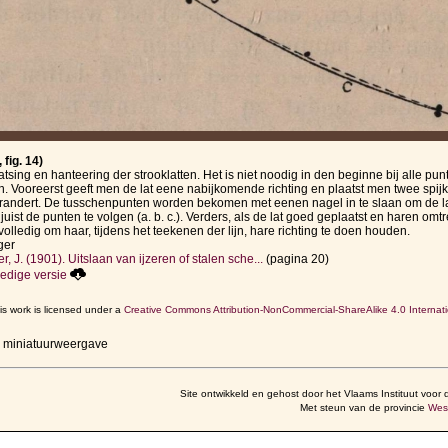
fig. 14)
atsing en hanteering der strooklatten. Het is niet noodig in den beginne bij alle pu
n. Vooreerst geeft men de lat eene nabijkomende richting en plaatst men twee spij
 verandert. De tusschenpunten worden bekomen met eenen nagel in te slaan om de la
juist de punten te volgen (a. b. c.). Verders, als de lat goed geplaatst en haren omt
volledig om haar, tijdens het teekenen der lijn, hare richting te doen houden.
ger
, J. (1901). Uitslaan van ijzeren of stalen sche...
(pagina 20)
edige versie
is work is licensed under a
Creative Commons Attribution-NonCommercial-ShareAlike 4.0 Internati
r miniatuurweergave
Site ontwikkeld en gehost door het Vlaams Instituut voor 
Met steun van de provincie
Wes