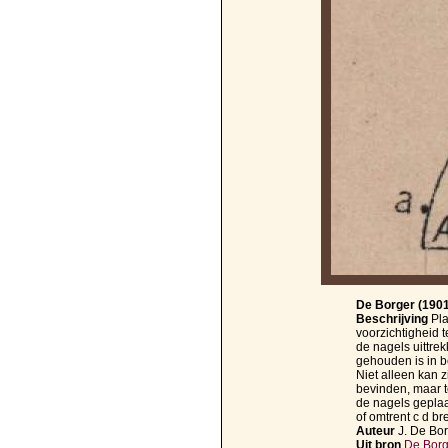
De Borger (1901,
Beschrijving
Pla
voorzichtigheid t
de nagels uittre
gehouden is in b
Niet alleen kan z
bevinden, maar t
de nagels geplaa
of omtrent c d br
Auteur
J. De Bo
Uit bron
De Borge