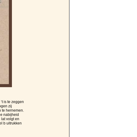
‘t is te zeggen
ogen zij
en te hernemen.
de nabijheid
lat volgt en
l b uitrukken