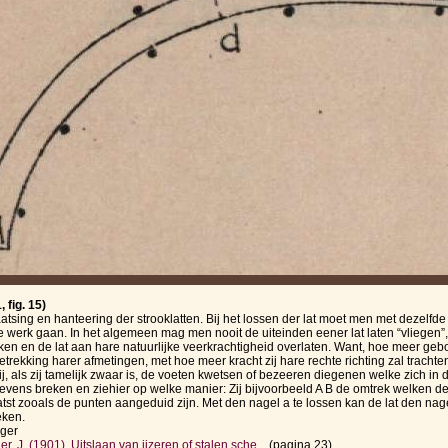
 fig. 15)
atsing en hanteering der strooklatten. Bij het lossen der lat moet men met dezelfde
e werk gaan. In het algemeen mag men nooit de uiteinden eener lat laten “vliegen”, 
kken en de lat aan hare natuurlijke veerkrachtigheid overlaten. Want, hoe meer geb
etrekking harer afmetingen, met hoe meer kracht zij hare rechte richting zal tracht
ij, als zij tamelijk zwaar is, de voeten kwetsen of bezeeren diegenen welke zich in 
evens breken en ziehier op welke manier: Zij bijvoorbeeld A B de omtrek welken de 
tst zooals de punten aangeduid zijn. Met den nagel a te lossen kan de lat den nage
eken.
rger
r, J. (1901). Uitslaan van ijzeren of stalen sche...
(pagina 23)