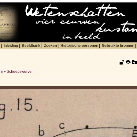
|
Inleiding
|
Beeldbank
|
Zoeken
|
Historische personen
|
Gebruikte bronnen
|
ij
»
Scheepswerven