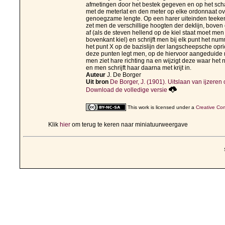
afmetingen door het bestek gegeven en op het sch
met de meterlat en den meter op elke ordonnaat ov
genoegzame lengte. Op een harer uiteinden teekent 
zet men de verschillige hoogten der deklijn, boven de
af (als de steven hellend op de kiel staat moet me
bovenkant kiel) en schrijft men bij elk punt het 
het punt X op de bazislijn der langscheepsche opr
deze punten legt men, op de hiervoor aangeduide man
men ziet hare richting na en wijzigt deze waar het
en men schrijft haar daarna met krijt in.
Auteur
J. De Borger
Uit bron
De Borger, J. (1901). Uitslaan van ijzeren o
Download de volledige versie
This work is licensed under a
Creative Com
Klik
hier
om terug te keren naar miniatuurweergave