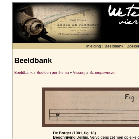
|
Inleiding
|
Beeldbank
|
Zoeke
Beeldbank
Beeldbank
»
Beelden per thema
»
Visserij
»
Scheepswerven
De Borger (1901, fig. 18)
Beschrijving
Deklijn. Vervolgens zet men op elke or