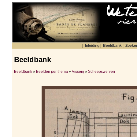
|
Inleiding
|
Beeldbank
|
Zoeke
Beeldbank
Beeldbank
»
Beelden per thema
»
Visserij
»
Scheepswerven