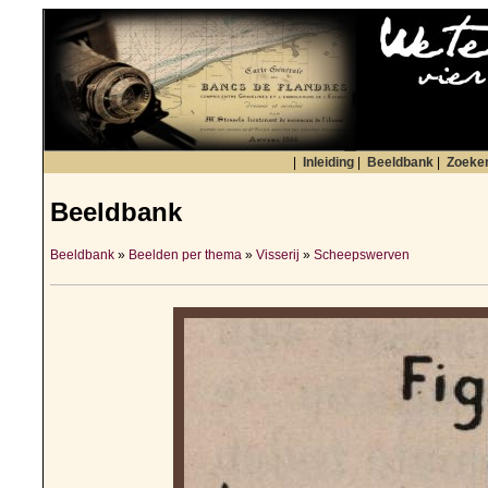
|
Inleiding
|
Beeldbank
|
Zoeke
Beeldbank
Beeldbank
»
Beelden per thema
»
Visserij
»
Scheepswerven