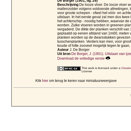
De Borger (1901, fig. 29)
Beschrijving
De looze vloer. De looze vloer
mallenzolder volgens voldoende afmetingen, ten
voor groote schepen - ofwel het vóór- en acht
uitslaan. In het eerste geval zal men dus twee
het achterschip - noodig hebben, waarvan de ee
worden. Zulke vloeren worden in greenen pla
vergaderd. De dikte der planken verschilt van 
geplaatst op eenen afstand van 1m00, meten van
planken worden op de dwarsstukken gevezen ev
tusschenplanken. Verders kan men, voor groote
koude of hitte zooveel mogelijk tegen te gaan, 
Auteur
J. De Borger
Uit bron
De Borger, J. (1901). Uitslaan van ijze
Download de volledige versie
This work is licensed under a
Creati
License
Klik
hier
om terug te keren naar miniatuurweergave