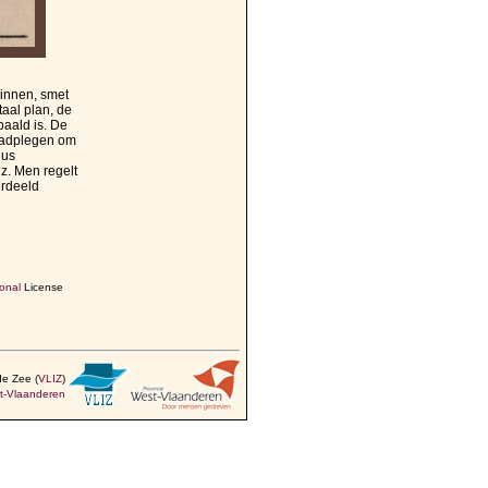
ginnen, smet
aal plan, de
aald is. De
raadplegen om
dus
nz. Men regelt
erdeeld
onal
License
de Zee (
VLIZ
)
t-Vlaanderen