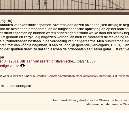
fig. 30)
onnaten voor konstruktiespanten. Alvorens aan dezen afzonderlijken uitslag te be
aan de bestaande ordonnaten, op de langscheepsche oprichting en op het horizont
onstruktiespanten op hunnen waren onderlingen afstand welke door het bestek bep
juist gedaan en zorgvuldig nagezien worden, en men zal vooreerst de teekening 
ene bijzonderheden bestaan in de verdeeling van het geraamte. Men nummert de al
ten met van vóór te beginnen, 0 aan de loodlijn gevende, vervolgens, 1, 2, 3, ... e
g der spanten derwijze dat er tusschen de ordonnaten een zeker getal juist kan v
ger
, J. (1901). Uitslaan van ijzeren of stalen sche...
(pagina 55)
edige versie
is work is licensed under a
Creative Commons Attribution-NonCommercial-ShareAlike 4.0 Internati
r miniatuurweergave
Site ontwikkeld en gehost door het Vlaams Instituut voor 
Met steun van de provincie
Wes