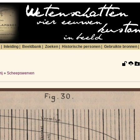
|
Inleiding
|
Beeldbank
|
Zoeken
|
Historische personen
|
Gebruikte bronnen
|
ij
»
Scheepswerven