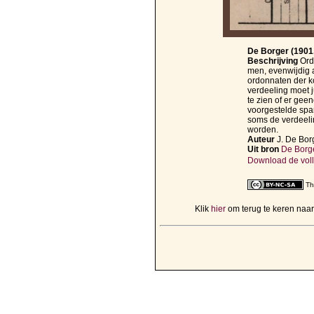
De Borger (1901, 
Beschrijving
Ord
men, evenwijdig 
ordonnaten der k
verdeeling moet 
te zien of er ge
voorgestelde span
soms de verdeelin
worden.
Auteur
J. De Bor
Uit bron
De Borger
Download de voll
Th
Klik
hier
om terug te keren naa