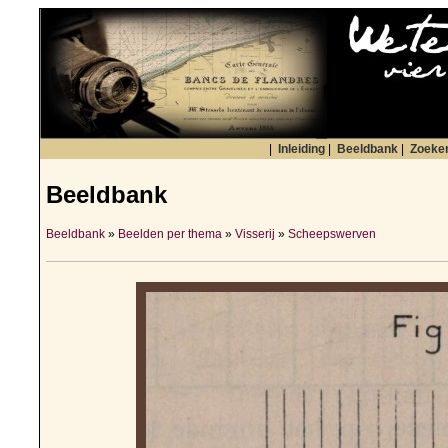
|
Inleiding
|
Beeldbank
|
Zoeke
Beeldbank
Beeldbank
»
Beelden per thema
»
Visserij
»
Scheepswerven