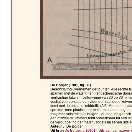
De Borger (1901, fig. 31)
Beschrijving
Overnemen der punten. Alle rechte li
spanten met de waterlijnen, langscheepsche door
vierkantige latten in yellow-pine van 30 op 30 mil
vestigt vooreerst op den vloer der zaal eene zuivere 
komt met de bazis- of middellijn A B. Men neemt a
spreken, men plaatst haar met een uiteinde tegen de
mag men volstrekt niet buigen : zij moet op gansch 
een of twee millimeters leidt onmerkbaar tot een leng
de verdubbeling der maten, zooals bij eenen uitslag
Auteur
J. De Borger
Uit bron
De Borger, J. (1901). Uitslaan van ijzeren o