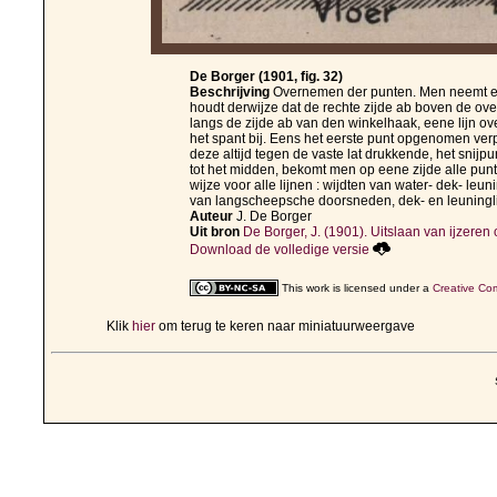
De Borger (1901, fig. 32)
Beschrijving
Overnemen der punten. Men neemt een
houdt derwijze dat de rechte zijde ab boven de ove
langs de zijde ab van den winkelhaak, eene lijn o
het spant bij. Eens het eerste punt opgenomen ver
deze altijd tegen de vaste lat drukkende, het snijp
tot het midden, bekomt men op eene zijde alle pun
wijze voor alle lijnen : wijdten van water- dek- leu
van langscheepsche doorsneden, dek- en leuningli
Auteur
J. De Borger
Uit bron
De Borger, J. (1901). Uitslaan van ijzeren o
Download de volledige versie
This work is licensed under a
Creative Com
Klik
hier
om terug te keren naar miniatuurweergave