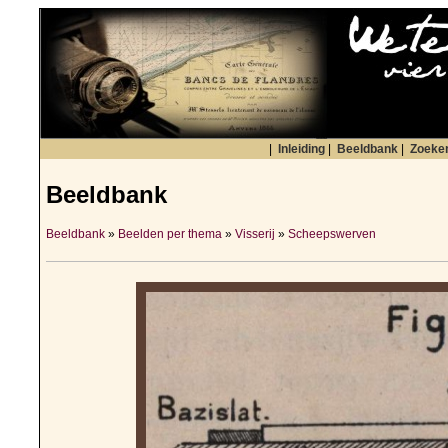
|
Inleiding
|
Beeldbank
|
Zoeke
Beeldbank
Beeldbank
»
Beelden per thema
»
Visserij
»
Scheepswerven