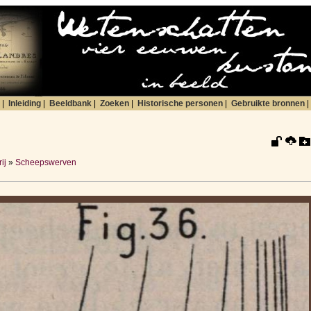
|
Inleiding
|
Beeldbank
|
Zoeken
|
Historische personen
|
Gebruikte bronnen
|
ij
»
Scheepswerven