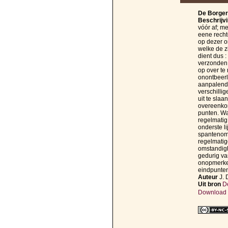
De Borger 
Beschrijv
vóór af; m
eene recht
op dezer o
welke de z
dient dus 
verzonden 
op over te
onontbeerli
aanpalende
verschillig
uit te sla
overeenkom
punten. Wa
regelmatig 
onderste l
spantenomt
regelmatig
omstandigh
gedurig va
onopmerkel
eindpunten
Auteur
J. 
Uit bron
De
Download d