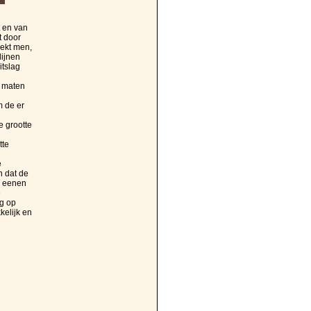
t en van
t door
rekt men,
lijnen
itslag
e maten
m de er
e grootte
tte
e
n dat de
d eenen
e
g op
kelijk en