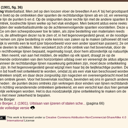
(1901, fig. 36)
ing
Waterballast. Men zet op den loozen vloer de breedten A en A’ bij het grootspan
en trekt op de omtrekken dier spanten de rechtstandige lijnen ab en cd, en vereenig
e lijn de punten b en d. Op de snijpunten dezer rechte lijn met de andere spanten t
mtrek, loodrechte lijnen welke op het vlak eindigen. Men bekomt aldus eene reeks 
ijden der waterballastruimte op de achtereenvolgende spanten voorstellen. Deze u
: 1e om den scheepsbouwer toe te laten, als zijne bestelling van materialen reeds
is, de afmetingen dezer na te zien of, in het tegenovergesteld geval, er de noodig
 nemen om zijne bestelling in volle kennis van zaken op te maken (alhoewel dit niet
jk is vermits een te kort ijzer bijvoorbeeld voor een ander spant kan passen); 2e o
 deelen te schikken. Men verzekert zich of de omtrek van het bovenvlak, door de
e rechthoekige lijnen bepaald, regelmatig loopt, door hem afzonderlijk op natuurlijk
an. Men neemt, van aan het midden, de wijdten op elk spant, draagt ze op de
ende ordonnaten van den horizontalen uitslag over en vereenigt de aldus afgeze
nneer de rechtstandige lijnen nauwkeurig getrokken zijn, moet deze ontwikkeling
zijn. In het tegenovergesteld geval wijzigt men haar bij de twijfelachtige punten. D
ijn bd hoeft niet ontwikkeld te worden, omdat zij als een vlak kan beschouwd worde
rekken snijdt; en daar deze zorgvuldig zijn nagezien en overeengebracht moet b
en omtrek geven. Voor het bovenvlak nochtans, bevinden wij ons in gansch ander
eden : de punten dezes omtreks zijn verkregen door einden van lijnen rechtstandi
n richting veranderende omtrekken geteekend, en een verschil kan dus hier gemak
ijk verkregen worden. Het is dus noodzakelijk zijne ontwikkeling te maken om de
 met meer zekerheid te bepalen.
De Borger
 Borger, J. (1901). Uitslaan van ijzeren of stalen sche...
(pagina 66)
e volledige versie
This work is licensed under a
Creative Commons Attribution-NonCommercial-ShareAlike 4.0
International
License