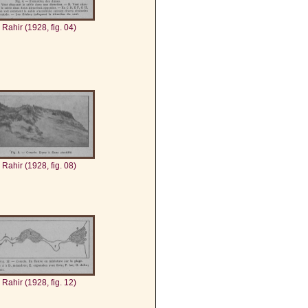
Rahir (1928, fig. 04)
Rahir (1928, fig. 08)
Rahir (1928, fig. 12)