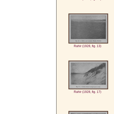
Rahir (1928, fig. 13)
Rahir (1928, fig. 17)