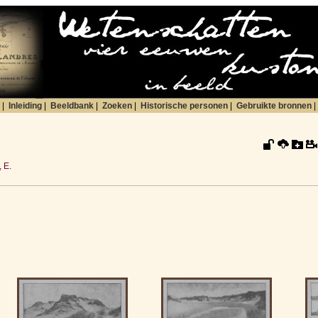
|
Inleiding
|
Beeldbank
|
Zoeken
|
Historische personen
|
Gebruikte bronnen
|
, E.