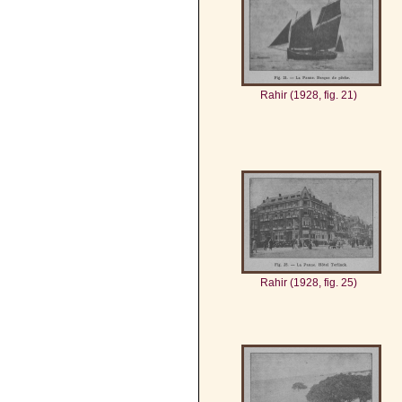
Rahir (1928, fig. 21)
Rahir (1928, fig. 25)