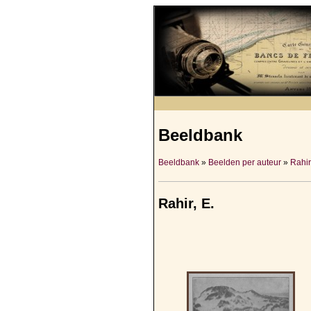
Beeldbank
Beeldbank
»
Beelden per auteur
»
Rahir
Rahir, E.