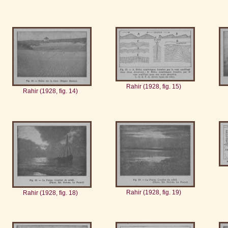
Rahir (1928, fig. 15)
Rahir (1928, fig. 14)
Rahir (1928, fig. 19)
Rahir (1928, fig. 18)