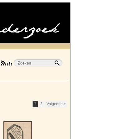
1
2
Volgende >