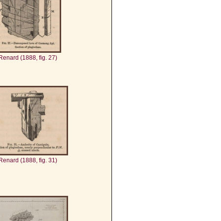
Renard (1888, fig. 27)
Renard (1888, fig. 31)