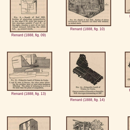
Renard (1888, fig. 10)
Renard (1888, fig. 09)
Renard (1888, fig. 13)
Renard (1888, fig. 14)