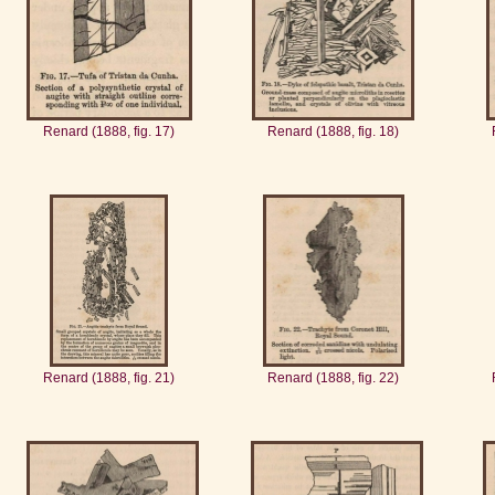
Renard (1888, fig. 17)
Renard (1888, fig. 18)
Renard (1888, fig. 21)
Renard (1888, fig. 22)