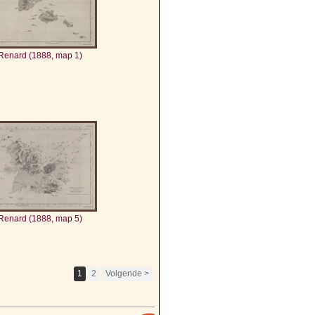
Renard (1888, map 1)
Renard (1888, map 5)
1
2
Volgende >