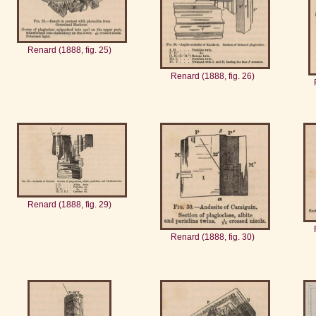
Renard (1888, fig. 25)
Renard (1888, fig. 26)
Renard (1888, fig. 29)
Renard (1888, fig. 30)