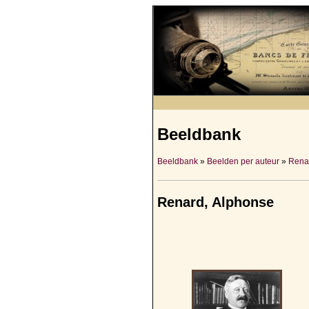
Beeldbank
Beeldbank
»
Beelden per auteur
»
Rena
Renard, Alphonse