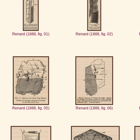
Renard (1888, fig. 01)
Renard (1888, fig. 02)
Renard (1888, fig. 05)
Renard (1888, fig. 06)