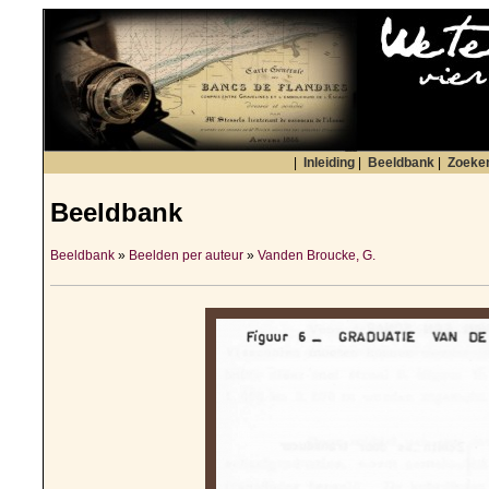
|
Inleiding
|
Beeldbank
|
Zoeke
Beeldbank
Beeldbank
»
Beelden per auteur
»
Vanden Broucke, G.