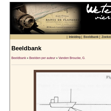
|
Inleiding
|
Beeldbank
|
Zoeke
Beeldbank
Beeldbank
»
Beelden per auteur
»
Vanden Broucke, G.