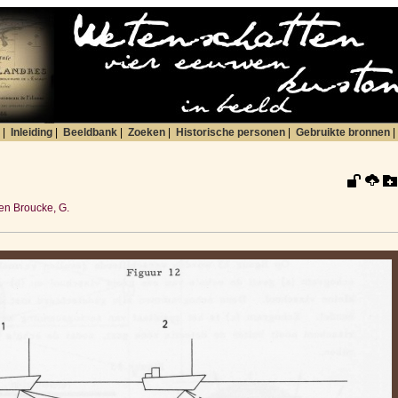
|
Inleiding
|
Beeldbank
|
Zoeken
|
Historische personen
|
Gebruikte bronnen
|
n Broucke, G.