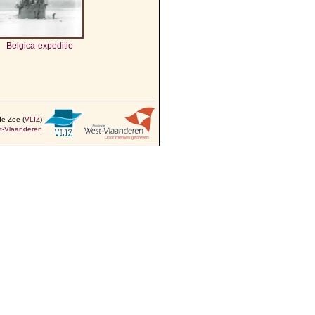
Belgica-expeditie
de Zee (
VLIZ
)
t-Vlaanderen