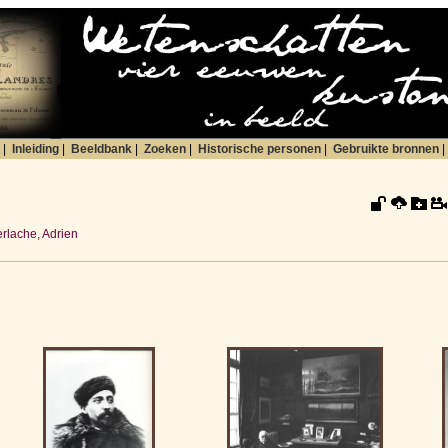
|
Inleiding
|
Beeldbank
|
Zoeken
|
Historische personen
|
Gebruikte bronnen
|
rlache, Adrien