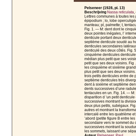
Pelseneer (1928, pl. 13)
Beschrijving
Nassa reticulata
,
Lettres communes à toutes les p
épipodium ; lo, lobe operculigère 
manteau; pl, palmette; t, tentacu
Fig. 1. — M: dent dont le cinqu
deux pointes inégales, l’ interne
denticule portant deux denticule
septième denticule soudé au hu
denticules secondaires latéraux
denticulé des deux côtés. Fig. 5
cinquième denticules denticules 
médian plus petit que ses voisin
petit que ses deux voisins. Fig .
les cinquième et sixième grands.
plus petit que ses deux voisins.
trois petits denticules entre de 
septième denticules très diverge
dent à sixième et septième dent
dents successives d’une radul
tentacules en un. Fig. 14. — M
disparition d ’un petit denticul
successives montrant la divisi
deux plus petits, subégaux. Fig
autres et montrant la transforma
intercalé entre les quatrième et
’abord (petite figure B entre le
secondaire vers le sommet du c
successives montrant la soudur
les sommets, laissant une sépar
Auteur
Pelseneer, Paul