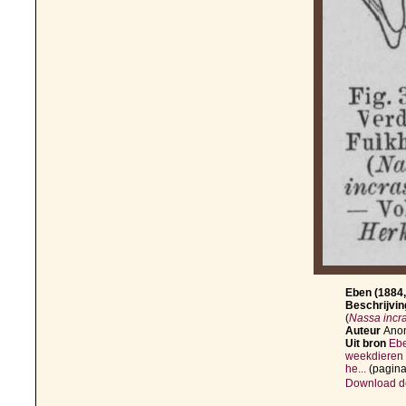
Eben (1884,
Beschrijvi
(
Nassa incr
Auteur
Anon
Uit bron
Ebe
weekdieren 
he...
(pagina
Download de