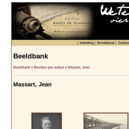
|
Inleiding
|
Beeldbank
|
Zoeke
Beeldbank
Beeldbank
»
Beelden per auteur
»
Massart, Jean
Massart, Jean