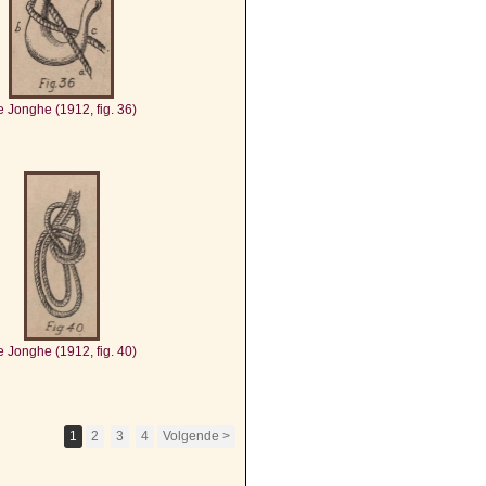
 Jonghe (1912, fig. 36)
 Jonghe (1912, fig. 40)
1
2
3
4
Volgende >