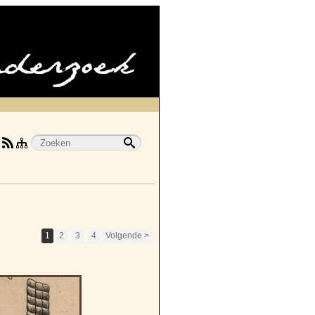
1
2
3
4
Volgende >