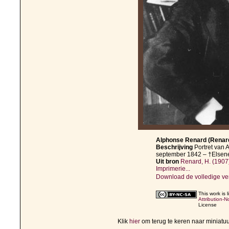
Alphonse Renard (Renard
Beschrijving
Portret van
september 1842 – †Elsene,
Uit bron
Renard, H. (1907
Imprimerie...
Download de volledige ve
This work is
Attribution-
License
Klik
hier
om terug te keren naar miniat