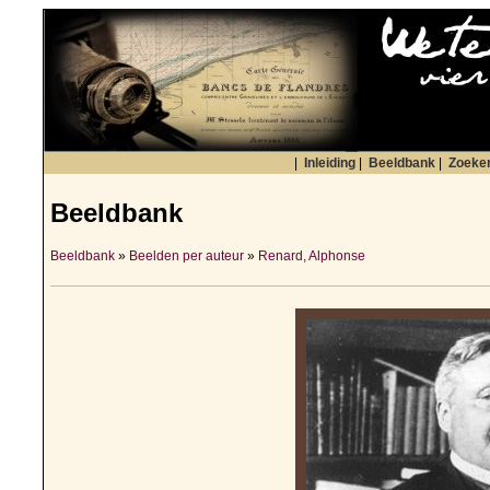
|
Inleiding
|
Beeldbank
|
Zoeke
Beeldbank
Beeldbank
»
Beelden per auteur
»
Renard, Alphonse