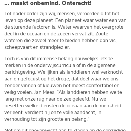
… maakt onbemind. Onterecht!
Tot nader order zijn wij, mensen, veroordeeld tot het
leven op deze planeet. Een planeet waar water een van
dé sturende factoren is. Water waarvan het overgrote
deel in de oceaan en de zeeën vervat zit. Zoute
wateren die zoveel meer te bieden hebben dan vis,
scheepvaart en strandplezier.
Toch is van dit immense belang nauwelijks iets te
merken in de onderwijscurricula of in de algemene
berichtgeving. We lijken als landdieren wel verknocht
aan en gefocust op het droge; dat deel waar we ons
zonder vinnen of kieuwen het meest comfortabel en
veilig voelen. Jan Mees: “Als landdieren hebben we te
lang met onze rug naar de zee geleefd. Nu we
beseffen welke diensten de oceaan aan de mensheid
verleent, verdient hij onze volle aandacht, in
verhouding tot zijn grootte en belang.”
Net om dit onevenwicht aan te klagen en de eenzijdige