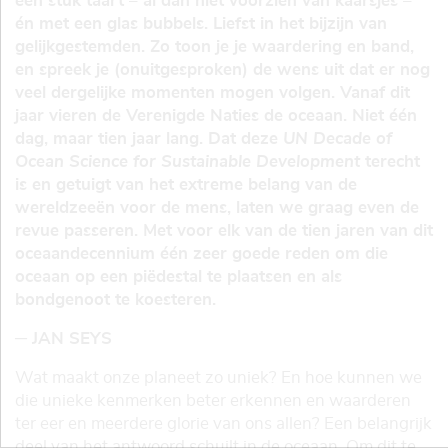
een stuk taart – al dan niet voorzien van kaarsjes –
én met een glas bubbels. Liefst in het bijzijn van
gelijkgestemden. Zo toon je je waardering en band,
en spreek je (onuitgesproken) de wens uit dat er nog
veel dergelijke momenten mogen volgen. Vanaf dit
jaar vieren de Verenigde Naties de oceaan. Niet één
dag, maar tien jaar lang. Dat deze
UN Decade of
Ocean Science for Sustainable Development
terecht
is en getuigt van het extreme belang van de
wereldzeeën voor de mens, laten we graag even de
revue passeren. Met voor elk van de tien jaren van dit
oceaandecennium één zeer goede reden om die
oceaan op een piëdestal te plaatsen en als
bondgenoot te koesteren.
─ JAN SEYS
Wat maakt onze planeet zo uniek? En hoe kunnen we
die unieke kenmerken beter erkennen en waarderen
ter eer en meerdere glorie van ons allen? Een belangrijk
deel van het antwoord schuilt in de oceaan. Om dit te