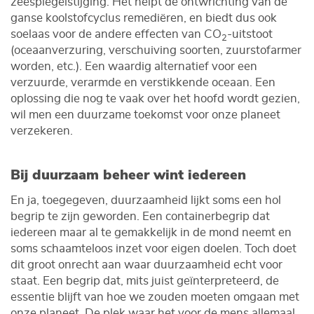
zeespiegelstijging. Het helpt de ontwrichting van de
ganse koolstofcyclus remediëren, en biedt dus ook
soelaas voor de andere effecten van CO
-uitstoot
2
(oceaanverzuring, verschuiving soorten, zuurstofarmer
worden, etc.). Een waardig alternatief voor een
verzuurde, verarmde en verstikkende oceaan. Een
oplossing die nog te vaak over het hoofd wordt gezien,
wil men een duurzame toekomst voor onze planeet
verzekeren.
Bij duurzaam beheer wint iedereen
En ja, toegegeven, duurzaamheid lijkt soms een hol
begrip te zijn geworden. Een containerbegrip dat
iedereen maar al te gemakkelijk in de mond neemt en
soms schaamteloos inzet voor eigen doelen. Toch doet
dit groot onrecht aan waar duurzaamheid echt voor
staat. Een begrip dat, mits juist geïnterpreteerd, de
essentie blijft van hoe we zouden moeten omgaan met
onze planeet. De plek waar het voor de mens allemaal