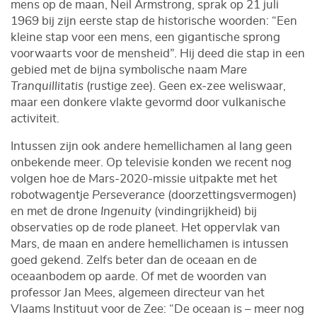
mens op de maan, Neil Armstrong, sprak op 21 juli
1969 bij zijn eerste stap de historische woorden: “Een
kleine stap voor een mens, een gigantische sprong
voorwaarts voor de mensheid”. Hij deed die stap in een
gebied met de bijna symbolische naam
Mare
Tranquillitatis
(rustige zee). Geen ex-zee weliswaar,
maar een donkere vlakte gevormd door vulkanische
activiteit.
Intussen zijn ook andere hemellichamen al lang geen
onbekende meer. Op televisie konden we recent nog
volgen hoe de Mars-2020-missie uitpakte met het
robotwagentje
Perseverance
(doorzettingsvermogen)
en met de drone
Ingenuity
(vindingrijkheid) bij
observaties op de rode planeet. Het oppervlak van
Mars, de maan en andere hemellichamen is intussen
goed gekend. Zelfs beter dan de oceaan en de
oceaanbodem op aarde. Of met de woorden van
professor Jan Mees, algemeen directeur van het
Vlaams Instituut voor de Zee: “De oceaan is – meer nog