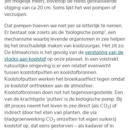
(en mogelijk meer), bovenop de reeds gerealiseerde
stijging van ca 20 cm. Soms lijkt het wel pompen of
verzuipen.
Dat pompen hoeven we niet per se letterlijk te nemen.
Er bestaat ook zoiets als de 'biologische pomp', een
mechanisme waarbij levende organismen in zee helpen
bij het onschadelijk maken van koolzuurgas. Het zit zo.
De klimaatcrisis is het gevolg van de
verstoring van de
stocks aan koolstof
op onze planeet. In een volstrekt
natuurlijke omgeving is er een relatief evenwicht
tussen koolstofputten en koolstofbronnen.
Koolstofputten werken het broeikaseffect tegen omdat
ze koolstof onttrekken aan de atmosfeer.
Koolstofbronnen doen net het tegenovergestelde. Een
van de krachtigste ‘putten’ is de biologische pomp. Bij
dit proces neemt het leven in zee direct (als CO
) of
2
indirect (door het eten van planten, die via
bladgroenwerking CO
omzetten tot eigen suikers)
2
koolstof op, dat eens gestorven – als kadaver of in