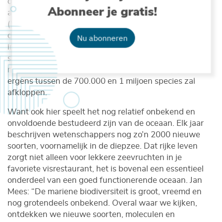
oceaan herbergt. En dat leven is in zee rijkelijk
Abonneer je gratis!
aanwezig. Het Wereldregister van Mariene Soorten
(
WoRMS
), gehost door het VLIZ en ondersteund door
de Vlaamse bijdrage tot de Europese LifeWatch
Nu abonneren
infrastructuur, omvat vandaag 240.000 unieke
soorten. Vermoed wordt dat het werkelijke aantal – de
micro-organismen even buiten beschouwing gelaten –
ergens tussen de 700.000 en 1 miljoen species zal
afkloppen.
Want ook hier speelt het nog relatief onbekend en
onvoldoende bestudeerd zijn van de oceaan. Elk jaar
beschrijven wetenschappers nog zo’n 2000 nieuwe
soorten, voornamelijk in de diepzee. Dat rijke leven
zorgt niet alleen voor lekkere zeevruchten in je
favoriete visrestaurant, het is bovenal een essentieel
onderdeel van een goed functionerende oceaan. Jan
Mees: “De mariene biodiversiteit is groot, vreemd en
nog grotendeels onbekend. Overal waar we kijken,
ontdekken we nieuwe soorten, moleculen en