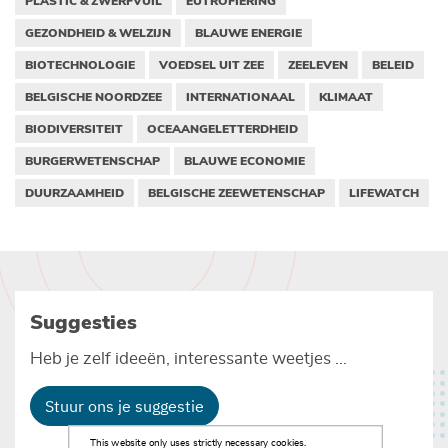
PLASTIC & ZWERFVUIL
EUTROFIËRING
GEZONDHEID & WELZIJN
BLAUWE ENERGIE
BIOTECHNOLOGIE
VOEDSEL UIT ZEE
ZEELEVEN
BELEID
BELGISCHE NOORDZEE
INTERNATIONAAL
KLIMAAT
BIODIVERSITEIT
OCEAANGELETTERDHEID
BURGERWETENSCHAP
BLAUWE ECONOMIE
DUURZAAMHEID
BELGISCHE ZEEWETENSCHAP
LIFEWATCH
Suggesties
Heb je zelf ideeën, interessante weetjes ...
Stuur ons je suggestie
This website only uses strictly necessary cookies.