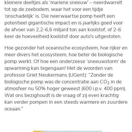
kleinere deeltjes als ‘mariene sneeuw’ – neerdwarrelt
tot op de zeebodem, waar het voor een tijdje
‘onschadelijk’ is. Die neerwaartse pomp heeft een
potentieel gigantische impact en is jaarlijks goed voor
de afvoer van 2,2-6,6 miljard ton aan koolstof, of 2-6
keer de hoeveelheid koolstof door auto’s uitgestoten.
Hoe gezonder het oceanische ecosysteem, hoe rijker en
meer divers het ecosysteem, hoe beter de biologische
pomp werkt. Of hoe een onderzeese ‘sneeuwstorm’ de
opwarming kan tegengaan! Met de woorden van
professor Griet Neukermans (UGent): “Zonder de
biologische pomp was de concentratie aan CO
in de
2
atmosfeer nu 50% hoger geweest (600 i.p.v. 400 ppm).
Wat ons bezighoudt is de vraag of zij even krachtig
kan verder pompen in een steeds warmere en zuurdere
oceaan.”