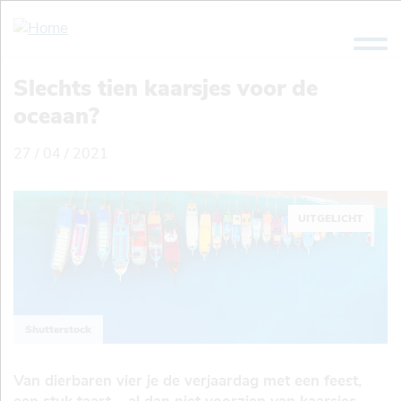
Overslaan
en
naar
de
Slechts tien kaarsjes voor de
inhoud
oceaan?
gaan
27 / 04 / 2021
UITGELICHT
Shutterstock
Van dierbaren vier je de verjaardag met een feest,