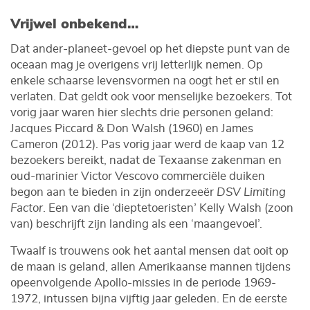
Vrijwel onbekend…
Dat ander-planeet-gevoel op het diepste punt van de
oceaan mag je overigens vrij letterlijk nemen. Op
enkele schaarse levensvormen na oogt het er stil en
verlaten. Dat geldt ook voor menselijke bezoekers. Tot
vorig jaar waren hier slechts drie personen geland:
Jacques Piccard & Don Walsh (1960) en James
Cameron (2012). Pas vorig jaar werd de kaap van 12
bezoekers bereikt, nadat de Texaanse zakenman en
oud-marinier Victor Vescovo commerciële duiken
begon aan te bieden in zijn onderzeeër
DSV Limiting
Factor
. Een van die ‘dieptetoeristen’ Kelly Walsh (zoon
van) beschrijft zijn landing als een ‘maangevoel’.
Twaalf is trouwens ook het aantal mensen dat ooit op
de maan is geland, allen Amerikaanse mannen tijdens
opeenvolgende Apollo-missies in de periode 1969-
1972, intussen bijna vijftig jaar geleden. En de eerste