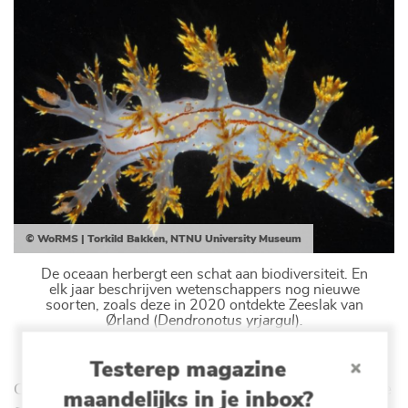
© WoRMS | Torkild Bakken, NTNU University Museum
De oceaan herbergt een schat aan biodiversiteit. En
elk jaar beschrijven wetenschappers nog nieuwe
soorten, zoals deze in 2020 ontdekte Zeeslak van
Ørland (
Dendronotus yrjargul
)
.
Testerep magazine
Cruciaal in dit alles is het leven, de biodiversiteit, die de
maandelijks in je inbox?