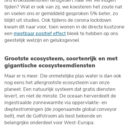
ons krokodillenbrein terugvoert naar ver vervlogen
tijden? Wat er ook van zij, we koesteren het zoute nat
en voelen ons er gemiddeld gesproken 5% beter, zo
blijkt uit studies. Ook tijdens de corona lockdown
kwam dit naar voor, toen wonen in de directe kustzone
een
meetbaar positief effect
bleek te hebben op ons
geestelijk welzijn en geluksgevoel.
Grootste ecosysteem, soortenrijk en met
gigantische ecosysteemdiensten
Maar er is meer. Die onmetelijke plas water is dan ook
nog eens het allergrootste ecosysteem van onze
planeet. Een natuurlijk systeem dat gratis diensten
levert, en niet de minste. De oceaan herverdeelt de
ingestraalde zonnewarmte via oppervlakte- en
dieptestromingen (de zogenaamde
global conveyor
belt
), met de Golfstroom als best bekende en
belangrijke onderdeel voor West-Europa.