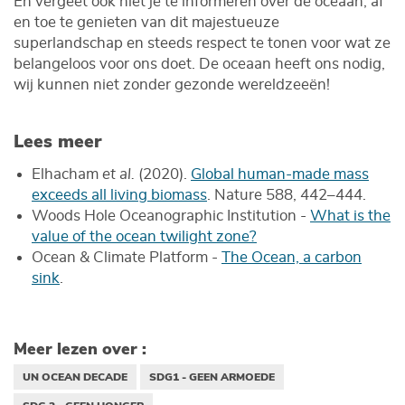
En vergeet ook niet je te informeren over de oceaan, af
en toe te genieten van dit majestueuze
superlandschap en steeds respect te tonen voor wat ze
belangeloos voor ons doet. De oceaan heeft ons nodig,
wij kunnen niet zonder gezonde wereldzeeën!
Lees meer
Elhacham
et al.
(2020).
Global human-made mass
exceeds all living biomass
. Nature 588, 442–444.
Woods Hole Oceanographic Institution -
What is the
value of the ocean twilight zone?
Ocean & Climate Platform -
The Ocean, a carbon
sink
.
Meer lezen over :
UN OCEAN DECADE
SDG1 - GEEN ARMOEDE