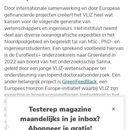
Door internationale samenwerking en door Europese
gefinancierde projecten creëert het VLIZ heel wat
kansen voor de volgende generatie van
wetenschappers en ingenieurs. Het instituut neemt
deel aan diverse oceanografische expedities in het
Noordpoolgebied en begeleidt tal van MSc-, PhD- en
ingenieursstudenten. Een sprekend voorbeeld hiervan
is de Eurofleets+ onderzoeksreis naar Groenland in
2022 aan boord van het onderzoeksschip Sanna,
geleid door een jonge VLIZ-wetenschapper ter
ondersteuning van lopend doctoraatsonderzoek. Een
ander belangrijk project is
GreenFeedBack
, een
Europees Horizon Europe-initiatief waarbij VLIZ zijn
expertise in broeikasgasmetingen (ontwikkeld in het
kader van het
Integrated Carbon Observation System-
Testerep magazine
netwerk, ICOS
) combineert met de operationele
capaciteit van de mariene robots van VLIZ. Deze
maandelijks in je inbox?
samenwerking heeft als doel nieuwe meettechnieken
Abonneer je gratis!
voor broeikasgassen in Arctische oppervlaktewateren