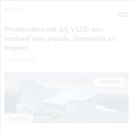
Overslaan
en
naar
de
Poolonderzoek bij VLIZ: een
inhoud
verhaal van passie, innovatie en
gaan
impact
24 / 04 / 2025
ONDERZOEK
© Jeff Kerby