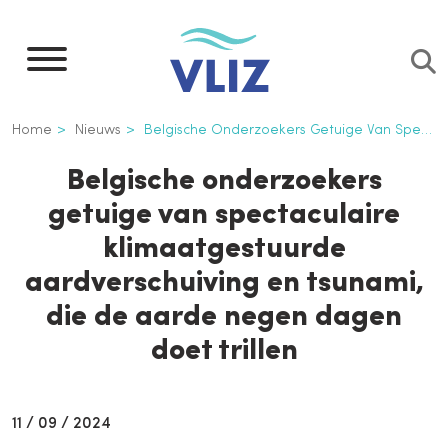
Overslaan
en
naar
de
Kruimelpad
Home
Nieuws
Belgische Onderzoekers Getuige Van Spectaculaire Klimaatgestuurde Aardverschuiving En Tsunami, Die de Aarde Negen Dagen Doet Trillen
inhoud
gaan
Belgische onderzoekers
getuige van spectaculaire
klimaatgestuurde
aardverschuiving en tsunami,
die de aarde negen dagen
doet trillen
11 / 09 / 2024