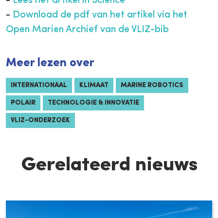
-
Lees het artikel in Science
-
Download de pdf van het artikel via het
Open Marien Archief van de VLIZ-bib
Meer lezen over
INTERNATIONAAL
KLIMAAT
MARINE ROBOTICS
POLAIR
TECHNOLOGIE & INNOVATIE
VLIZ-ONDERZOEK
Gerelateerd nieuws