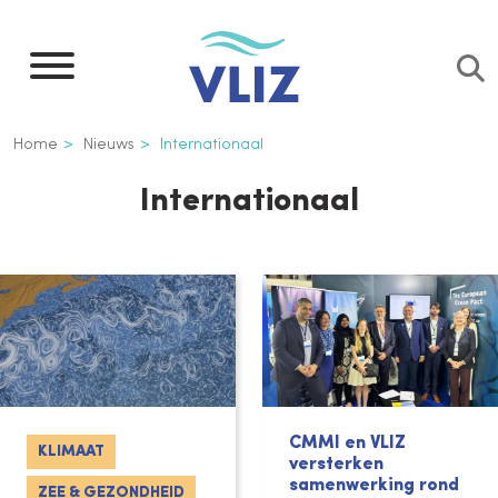
Overslaan
en
naar
de
Kruimelpad
Home
Nieuws
Internationaal
inhoud
gaan
Internationaal
CMMI en VLIZ
KLIMAAT
versterken
samenwerking rond
ZEE & GEZONDHEID