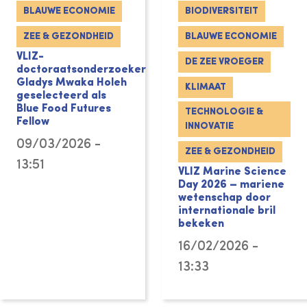
BLAUWE ECONOMIE
BIODIVERSITEIT
ZEE & GEZONDHEID
BLAUWE ECONOMIE
VLIZ-
DE ZEE VROEGER
doctoraatsonderzoeker
Gladys Mwaka Holeh
KLIMAAT
geselecteerd als
Blue Food Futures
TECHNOLOGIE &
Fellow
INNOVATIE
09/03/2026 -
ZEE & GEZONDHEID
13:51
VLIZ Marine Science
Day 2026 – mariene
wetenschap door
internationale bril
bekeken
16/02/2026 -
13:33