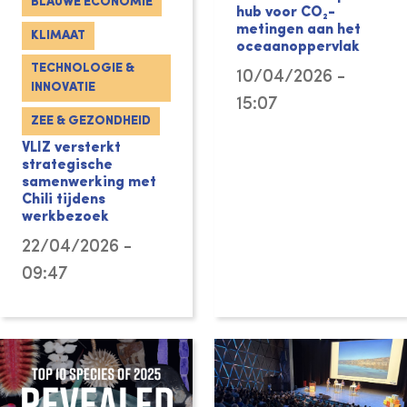
BLAUWE ECONOMIE
hub voor CO₂-
metingen aan het
KLIMAAT
oceaanoppervlak
TECHNOLOGIE &
10/04/2026 -
INNOVATIE
15:07
ZEE & GEZONDHEID
VLIZ versterkt
strategische
samenwerking met
Chili tijdens
werkbezoek
22/04/2026 -
09:47