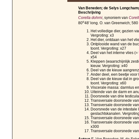
Van Beneden; de Selys Longchamps
Beschrijving
Corella dohrni
, synoniem van
Corel
o
80
48' long. O. van Greenwich; 580
Het volledige dier, gezien va
Vergroting: x3
Het dier, ontdaan van het vlie
Ontplooide wand van de bucca
toont. Vergroting: x27
Deel van het interne vlies (= 
x54
Kleppen (waarschijnlijk zesti
kieuw. Vergroting: x40
Deel van de kieuw aangrenze
Ander deel, een beetje voor 
Deel van de kieuw dat in gro
toont. Vergroting: x60
Viscerale massa: darmlus en 
Uiteinde van de darm en anu
Doorsnede van drie testicula
Transversale doorsnede van 
Transversale doorsnede van 
Doorsnede van de intestale 
geslachtskanalen. Vergroting
Transversale doorsnede van
Transversale doorsnede van 
x300
Transversale doorsnede van 