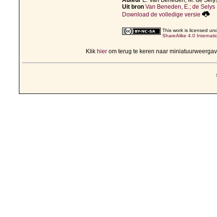
Auteur
E. Van Beneden; M. de Sel
Uit bron
Van Beneden, E.; de Selys 
Download de volledige versie
This work is licensed un
ShareAlike 4.0 Internati
Klik
hier
om terug te keren naar miniatuurweerga