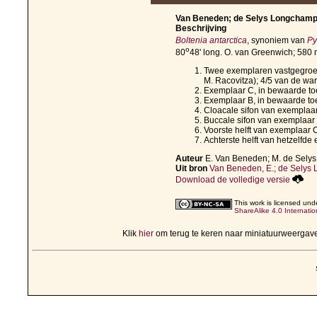
Van Beneden; de Selys Longchamps 
Beschrijving
Boltenia antarctica
, synoniem van
Py
o
80
48' long. O. van Greenwich; 580 
Twee exemplaren vastgegroei
M. Racovitza); 4/5 van de war
Exemplaar C, in bewaarde toe
Exemplaar B, in bewaarde toe
Cloacale sifon van exemplaar
Buccale sifon van exemplaar B
Voorste helft van exemplaar C
Achterste helft van hetzelfde
Auteur
E. Van Beneden; M. de Sel
Uit bron
Van Beneden, E.; de Selys 
Download de volledige versie
This work is licensed un
ShareAlike 4.0 Internatio
Klik
hier
om terug te keren naar miniatuurweergav