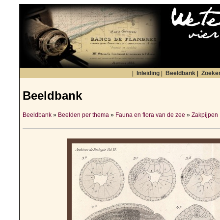
|
Inleiding
|
Beeldbank
|
Zoeke
Beeldbank
Beeldbank
»
Beelden per thema
»
Fauna en flora van de zee
»
Zakpijpen