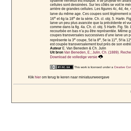
système nerveux est indiqué. Il se projette en avant 
cellules sont dessinées. Sur les côtés se voit le m
arrière de grandes cellules. Les figures 4c, 4d, 4e
larve du même age. Ces coupes sont légèrement ob
e
e
16
et 4g la 18
de la série. Ch. cl. obj. 5. Hartn. 
larve un peu plus avancée que la précédente et vue 
comme dans la fig. 4a. Ch. cl. obj. 5 Hartn. Fig. 5
recourbée en bas n’a pu être représentée. Même gro
coupes transversales successives d’une larve un pe
e
e
e
représente la 3
coupe, 5d la 8
, 5e la 11
, 5f la 12
est coupée transversalement tout près de son extr
Auteur
E. Van Beneden & Ch. Julin
Uit bron
Van Beneden, E.; Julin, Ch. (1889). Recher
Download de volledige versie
This work is licensed under a
Creative Com
Klik
hier
om terug te keren naar miniatuurweergave