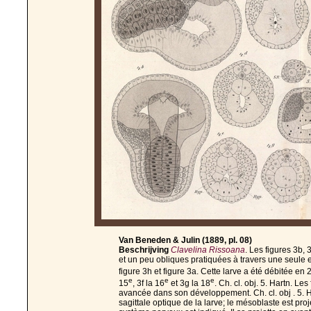
Van Beneden & Julin (1889, pl. 08)
Beschrijving
Clavelina Rissoana
. Les figures 3b, 
et un peu obliques pratiquées à travers une seule
figure 3h et figure 3a. Cette larve a été débitée en 
e
e
e
15
, 3f la 16
et 3g la 18
. Ch. cl. obj. 5. Hartn. L
avancée dans son développement. Ch. cl. obj . 5. Ha
sagittale optique de la larve; le mésoblaste est pr