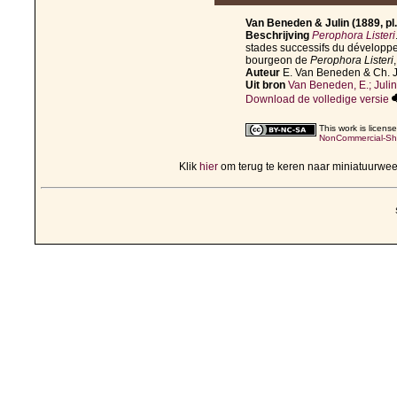
Van Beneden & Julin (1889, pl.
Beschrijving
Perophora Listeri
stades successifs du développe
bourgeon de
Perophora Listeri
Auteur
E. Van Beneden & Ch. J
Uit bron
Van Beneden, E.; Julin
Download de volledige versie
This work is licen
NonCommercial-Shar
Klik
hier
om terug te keren naar miniatuurwe