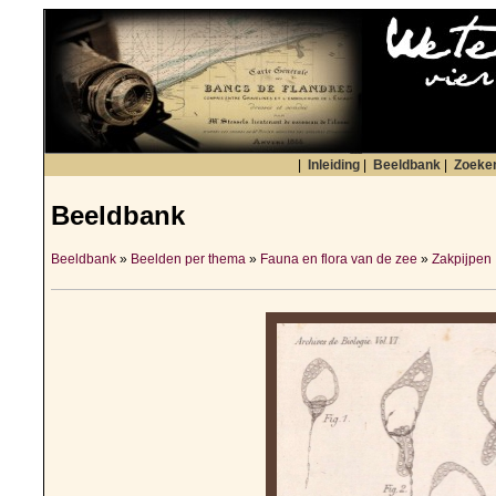
|
Inleiding
|
Beeldbank
|
Zoeke
Beeldbank
Beeldbank
»
Beelden per thema
»
Fauna en flora van de zee
»
Zakpijpen