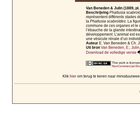
Van Beneden & Julin (1889, pl.
Beschrijving
Phallusia scabroï
représentent différents stades
la
Phallusia scabroïdes
. La fig
commune de ces organes et le co
l’ébauche de la glande intestina
développement. L’animal est ex
une vésicule rénale d’un indivi
Auteur
E. Van Beneden & Ch. J
Uit bron
Van Beneden, E.; Julin,
Download de volledige versie
This work is licens
NonCommercial-Shar
Klik
hier
om terug te keren naar miniatuurwe